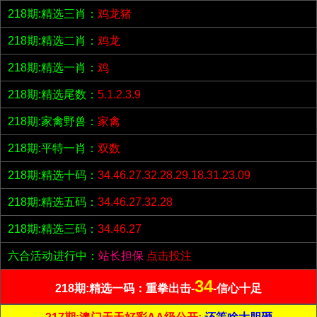
218期:精选三肖：
鸡龙猪
218期:精选二肖：
鸡龙
218期:精选一肖：
鸡
218期:精选尾数：
5.1.2.3.9
218期:家禽野兽：
家禽
218期:平特一肖：
双数
218期:精选十码：
34.46.27.32.28.29.18.31.23.09
218期:精选五码：
34.46.27.32.28
218期:精选三码：
34.46.27
六合活动进行中：
站长担保
点击投注
34
218期:精选一码：重拳出击-
-信心十足