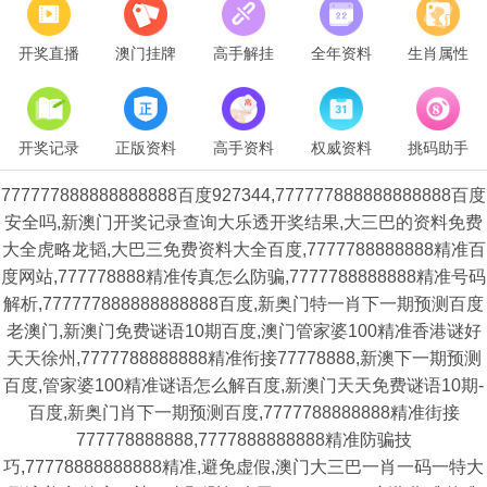
开奖直播
澳门挂牌
高手解挂
全年资料
生肖属性
开奖记录
正版资料
高手资料
权威资料
挑码助手
777777888888888888百度927344,777777888888888888百度
安全吗,新澳门开奖记录查询大乐透开奖结果,大三巴的资料免费
大全虎略龙韬,大巴三免费资料大全百度,7777788888888精准百
度网站,777778888精准传真怎么防骗,7777788888888精准号码
解析,777777888888888888百度,新奥门特一肖下一期预测百度
老澳门,新澳门免费谜语10期百度,澳门管家婆100精准香港谜好
天天徐州,7777788888888精准衔接77778888,新澳下一期预测
百度,管家婆100精准谜语怎么解百度,新澳门天天免费谜语10期-
百度,新奥门肖下一期预测百度,7777788888888精准街接
777778888888,7777888888888精准防骗技
巧,77778888888888精准,避免虚假,澳门大三巴一肖一码一特大