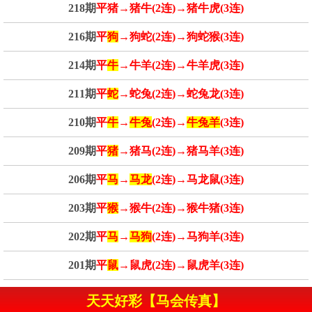
218期
平猪→猪牛(2连)→猪牛虎(3连)
216期
平
狗
→狗蛇(2连)→狗蛇猴(3连)
214期
平
牛
→牛羊(2连)→牛羊虎(3连)
211期
平
蛇
→蛇兔(2连)→蛇兔龙(3连)
210期
平
牛
→
牛兔
(2连)→
牛兔羊
(3连)
209期
平
猪
→猪马(2连)→猪马羊(3连)
206期
平
马
→
马龙
(2连)→马龙鼠(3连)
203期
平
猴
→猴牛(2连)→猴牛猪(3连)
202期
平
马
→
马狗
(2连)→马狗羊(3连)
201期
平
鼠
→鼠虎(2连)→鼠虎羊(3连)
天天好彩【马会传真】