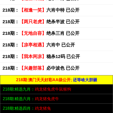
218期：
【相逢一笑】
六肖中特 已公开
218期：
【两只老虎】
绝杀半波 已公开
218期：
【无地自容】
绝杀三肖 已公开
218期：
【凉亭相遇】
六肖中 已公开
218期：
【我本闲凉】
稳杀12码 已公开
218期：
【兴趣部落】
必中波色 已公开
218期:澳门天天好彩AA级公开;
还等啥大胆砸
218期:精选九肖：
鸡龙猪兔虎牛鼠猴狗
218期:精选六肖：
鸡龙猪兔虎牛
218期:精选四肖：
鸡龙猪兔