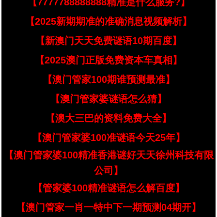
【7777788888888精准是什么服务?】
【2025新期期准的准确消息视频解析】
【新澳门天天免费谜语10期百度】
【2025澳门正版免费资本车真相】
【澳门管家100期谁预测最准】
【澳门管家婆谜语怎么猜】
【澳大三巴的资料免费大全】
【澳门管家婆100准谜语今天25年】
【澳门管家婆100精准香港谜好天天徐州科技有限
公司】
【管家婆100精准谜语怎么解百度】
【澳门管家一肖一特中下一期预测04期开】