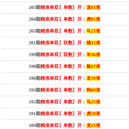
205期
精准单双〖单数〗开：
龙03准
204期
精准单双〖单数〗开：
虎05准
203期
精准单双〖单数〗开：
马25准
201期
精准单双〖双数〗开：
猪32准
199期
精准单双〖双数〗开：
羊36准
198期
精准单双〖单数〗开：
鼠07准
196期
精准单双〖单数〗开：
龙39准
193期
精准单双〖单数〗开：
狗09准
192期
精准单双〖单数〗开：
马25准
191期
精准单双〖单数〗开：
虎29准
189期
精准单双〖单数〗开：
龙15准