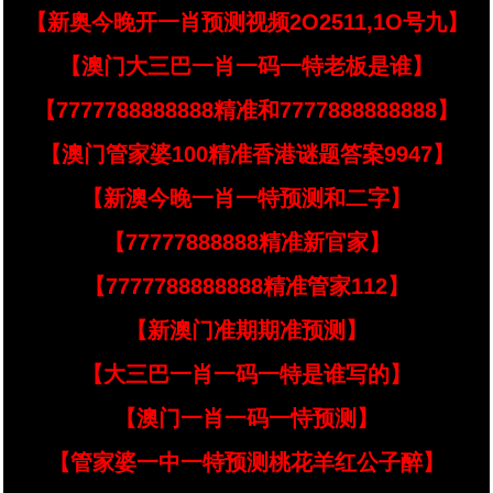
【新奥今晚开一肖预测视频2O2511,1O号九】
【澳门大三巴一肖一码一特老板是谁】
【7777788888888精准和7777888888888】
【澳门管家婆100精准香港谜题答案9947】
【新澳今晚一肖一特预测和二字】
【77777888888精准新官家】
【7777788888888精准管家112】
【新澳门准期期准预测】
【大三巴一肖一码一特是谁写的】
【澳门一肖一码一恃预测】
【管家婆一中一特预测桃花羊红公子醉】