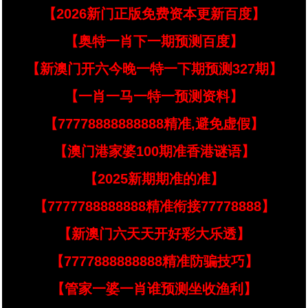
【2026新门正版免费资本更新百度】
【奥特一肖下一期预测百度】
【新澳门开六今晚一特一下期预测327期】
【一肖一马一特一预测资料】
【77778888888888精准,避免虚假】
【澳门港家婆100期准香港谜语】
【2025新期期准的准】
【7777788888888精准衔接77778888】
【新澳门六天天开好彩大乐透】
【7777888888888精准防骗技巧】
【管家一婆一肖谁预测坐收渔利】