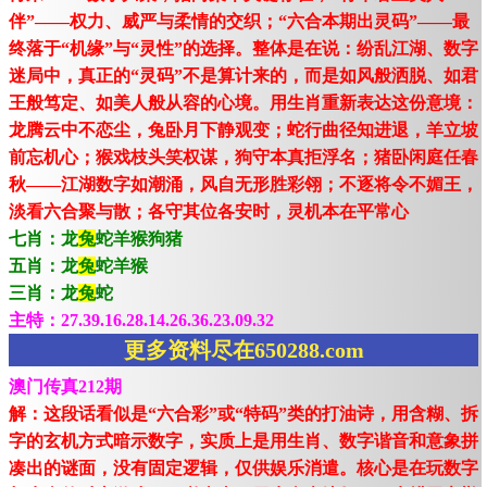
伴”——权力、威严与柔情的交织；“六合本期出灵码”——最
终落于“机缘”与“灵性”的选择。整体是在说：纷乱江湖、数字
迷局中，真正的“灵码”不是算计来的，而是如风般洒脱、如君
王般笃定、如美人般从容的心境。用生肖重新表达这份意境：
龙腾云中不恋尘，兔卧月下静观变；蛇行曲径知进退，羊立坡
前忘机心；猴戏枝头笑权谋，狗守本真拒浮名；猪卧闲庭任春
秋——江湖数字如潮涌，风自无形胜彩翎；不逐将令不媚王，
淡看六合聚与散；各守其位各安时，灵机本在平常心
七肖：龙
兔
蛇羊猴狗猪
五肖：龙
兔
蛇羊猴
三肖：龙
兔
蛇
主特：27.39.16.28.14.26.36.23.09.32
更多资料尽在650288.com
澳门传真212期
解：这段话看似是“六合彩”或“特码”类的打油诗，用含糊、拆
字的玄机方式暗示数字，实质上是用生肖、数字谐音和意象拼
凑出的谜面，没有固定逻辑，仅供娱乐消遣。核心是在玩数字