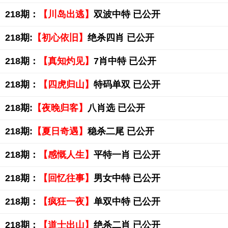
218期：
【川岛出逃】
双波中特 已公开
218期:
【初心依旧】
绝杀四肖 已公开
218期：
【真知灼见】
7肖中特 已公开
218期：
【四虎归山】
特码单双 已公开
218期:
【夜晚归客】
八肖选 已公开
218期:
【夏日奇遇】
稳杀二尾 已公开
218期：
【感慨人生】
平特一肖 已公开
218期：
【回忆往事】
男女中特 已公开
218期：
【疯狂一夜】
单双中特 已公开
218期：
【道士出山】
绝杀二肖 已公开