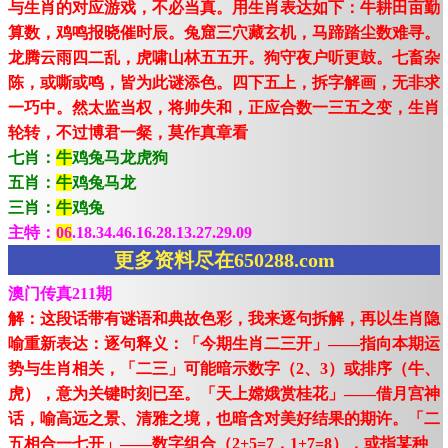
与生肖的对应游戏，不必当真。用生肖表达如下：牛耕田亩勤
算数，鸡鸣报晓催时辰。兔窟三穴藏玄机，马蹄踏尘数难寻。
龙腾云雨四二乱，虎啸山林五五开。狗守夜户听更鼓。七畜杂
陈，或嘶或鸣，皆为此谜添色。四下五上，拆字解画，无非求
一巧中。然太监当权，将帅失和，正应合数一三五之变，生肖
轮转，不过博君一粲，莫作真章看
七肖：
牛
鸡兔马龙虎狗
五肖：
牛
鸡兔马龙
三肖：
牛
鸡兔
主特：
06
.18.34.46.16.28.13.27.29.09
更多资料尽在650288.com
澳门传真211期
解：这段话带有谜语和典故色彩，我来逐句拆解，再以生肖隐
喻重新表达：逐句释义：「今期生肖二三开」——指向本期运
势与生肖相关，「二三」可能暗示数字（2、3）或排序（牛、
虎），意为关键时刻已至。「天上嫦娥赏桂花」——借月宫神
话，喻高远之景、清雅之境，也暗含对美好结果的期许。「二
五相合一七开」——数字组合（2+5=7，1+7=8），或指某种