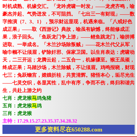
时机成熟、机缘交汇。「龙吟虎啸一时发」——龙虎齐鸣，喻
豪杰并起、气势迸发，不可阻挡。「七出三一有财现」——数
字推演（7、3、1），预示财运显现，机遇来临。「八戒好色
成正果」——取《西游记》典故，喻虽有缺憾，终能修成正
果，浪子回头。「鱼跃龙门争上游」——鲤鱼跳龙门，喻拼搏
进取、一举成名。「木兰沙场除叛贼」——花木兰代父从军，
喻巾帼不让须眉，铲除奸邪、保家卫国。以生肖表达：虎啸动
天，二三开运；龙腾云起，二五合一，机缘骤至。猴王虽顽，
终成正果；马踏沙场，木兰除贼，不让须眉。鸡鸣报晓，财现
七三；兔跃蟾宫，嫦娥折桂，共赏清辉。猪悟本心，垢尽光生
——七灵交织，各显其性，乱中有序，争而不伤，终归和谐共
生，共赴上游之约
七肖：虎龙猴
马
鸡兔猪
五肖：虎龙猴
马
鸡
三肖：虎龙猴
主特：17.29.15.27.23.35.37.34.28.32
更多资料尽在650288.com