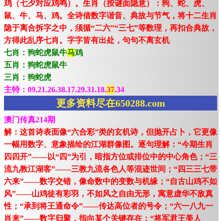
鸡（七夕对应鸡鸣）。生肖（按谜面隐意）：狗、蛇、虎、
鼠、牛、马、鸡。全诗借数字谐音、典故与节气，将十二生肖
隐于离合拆字之中，须循“二六”“三七”等数理，再扣合典故，
方得此乱序七肖。字字皆有出处，句句不离玄机
七肖：狗蛇虎鼠牛
马
鸡
五肖：狗蛇虎鼠牛
三肖：狗蛇虎
主特：09.21.26.38.17.29.31.18.
37
.34
更多资料尽在650288.com
澳门传真214期
解：这首诗表面像“六合彩”类的玄机诗，但抛开占卜，它更像
一幅用数字、意象描绘的江湖群像图。逐句理解：“今期生肖
四四开”——以“四”为引，暗指方位或排位中的中心角色；“三
流九教江湖客”——三教九流各色人等混迹世间；“四三三七带
六来”——数字交错，像命数中的变数与机缘；“自古山鸡不如
风”——山鸡徒有彩羽，不如风之自由无形，寓意虚华不敌真
性；“承到将王通命令”——传达高位者的号令；“六一八九一
肖来”——数字归聚，指向某个关键存在；“将军君王美人