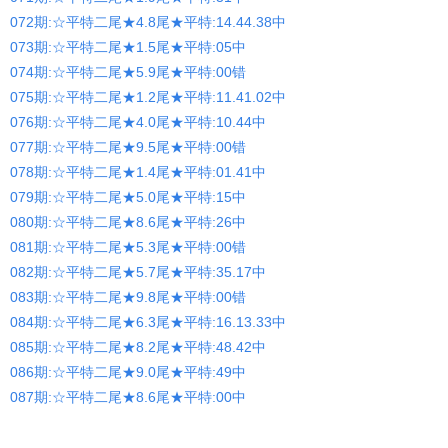
072期:☆平特二尾★4.8尾★平特:14.44.38中
073期:☆平特二尾★1.5尾★平特:05中
074期:☆平特二尾★5.9尾★平特:00错
075期:☆平特二尾★1.2尾★平特:11.41.02中
076期:☆平特二尾★4.0尾★平特:10.44中
077期:☆平特二尾★9.5尾★平特:00错
078期:☆平特二尾★1.4尾★平特:01.41中
079期:☆平特二尾★5.0尾★平特:15中
080期:☆平特二尾★8.6尾★平特:26中
081期:☆平特二尾★5.3尾★平特:00错
082期:☆平特二尾★5.7尾★平特:35.17中
083期:☆平特二尾★9.8尾★平特:00错
084期:☆平特二尾★6.3尾★平特:16.13.33中
085期:☆平特二尾★8.2尾★平特:48.42中
086期:☆平特二尾★9.0尾★平特:49中
087期:☆平特二尾★8.6尾★平特:00中