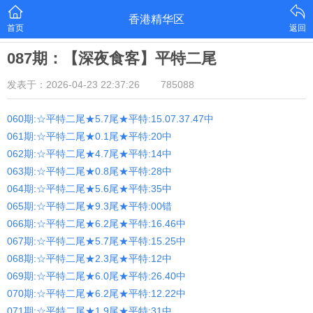
香港精华区
首页
返回
087期：【深夜食客】平特二尾
发表于：2026-04-23 22:37:26
785088
060期:☆平特二尾★5.7尾★平特:15.07.37.47中
061期:☆平特二尾★0.1尾★平特:20中
062期:☆平特二尾★4.7尾★平特:14中
063期:☆平特二尾★0.8尾★平特:28中
064期:☆平特二尾★5.6尾★平特:35中
065期:☆平特二尾★9.3尾★平特:00错
066期:☆平特二尾★6.2尾★平特:16.46中
067期:☆平特二尾★5.7尾★平特:15.25中
068期:☆平特二尾★2.3尾★平特:12中
069期:☆平特二尾★6.0尾★平特:26.40中
070期:☆平特二尾★6.2尾★平特:12.22中
071期:☆平特二尾★1.9尾★平特:31中