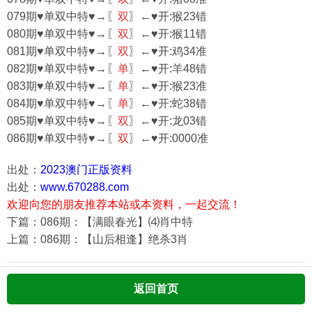
079期♥单双中特♥→〖
双
〗←♥开:猴23错
080期♥单双中特♥→〖
双
〗←♥开:猴11错
081期♥单双中特♥→〖
双
〗←♥开:鸡34准
082期♥单双中特♥→〖
单
〗←♥开:羊48错
083期♥单双中特♥→〖
单
〗←♥开:猴23准
084期♥单双中特♥→〖
单
〗←♥开:蛇38错
085期♥单双中特♥→〖
双
〗←♥开:龙03错
086期♥单双中特♥→〖
双
〗←♥开:0000准
出处：
2023澳门正版资料
出处：
www.670288.com
欢迎向您的朋友推荐本站或本资料，一起交流！
下篇：086期：【满眼春光】⑷肖中特
上篇：086期：【山后相逢】绝杀3肖
返回首页