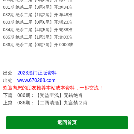
081期:绝杀二尾【3尾4
尾】开:鸡34准
082期:绝杀二尾【1尾2
尾】开:羊48准
083期:绝杀二尾【0尾6
尾】开:猴23准
084期:绝杀二尾【4尾5
尾】开:蛇38准
085期:绝杀二尾【1尾3尾】开:龙03准
086期:绝杀二尾【0尾7尾】开:0000准
出处：
2023澳门正版资料
出处：
www.670288.com
欢迎向您的朋友推荐本站或本资料，一起交流！
下篇：086期：【受益匪浅】无错绝肖
上篇：086期：【二两清酒】九宫禁２肖
返回首页