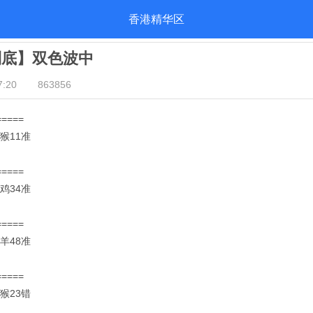
香港精华区
到底】双色波中
:20
863856
=====
:猴11准
=====
:鸡34准
=====
:羊48准
=====
猴23错