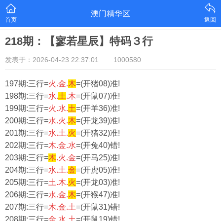
澳门精华区
首页
返回
218期：【寥若星辰】特码３行
发表于：2026-04-23 22:37:01
1000580
197期:三行=
火.金.
木
=(开猪08)准!
198期:三行=
水.
土
.木
=(开鼠07)准!
199期:三行=
火.水.
土
=(开羊36)准!
200期:三行=
水.火.
木
=(开龙39)准!
201期:三行=
水.土.
火
=(开猪32)准!
202期:三行=
木.金.水
=(开兔40)错!
203期:三行=
木
.火.金
=(开马25)准!
204期:三行=
水.土.
金
=(开虎05)准!
205期:三行=
土.木.
火
=(开龙03)准!
206期:三行=
水.金.
木
=(开猴47)准!
207期:三行=
木.金.土
=(开鼠31)错!
208期:三行=
金.水.土
=(开鼠19)错!