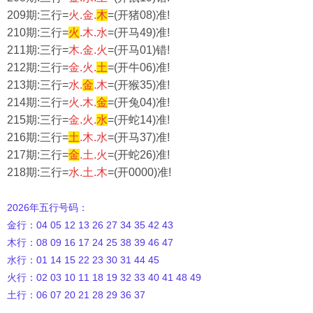
209期:三行=
火.金.
木
=(开猪08)准!
210期:三行=
火
.木.水
=(开马49)准!
211期:三行=
木.金.火
=(开马01)错!
212期:三行=
金.火.
土
=(开牛06)准!
213期:三行=
水.
金
.木
=(开猴35)准!
214期:三行=
火.木.
金
=(开兔04)准!
215期:三行=
金.火.
水
=(开蛇14)准!
216期:三行=
土
.木.水
=(开马37)准!
217期:三行=
金
.土.火
=(开蛇26)准!
218期:三行=
水.土.木
=(开0000)准!
2026年五行号码：
金行：04 05 12 13 26 27 34 35 42 43
木行：08 09 16 17 24 25 38 39 46 47
水行：01 14 15 22 23 30 31 44 45
火行：02 03 10 11 18 19 32 33 40 41 48 49
土行：06 07 20 21 28 29 36 37