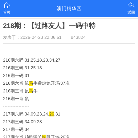
澳门精华区
首页
返回
218期：【过路友人】一码中特
发表于：2026-04-23 22:36:51
943824
-----------------
216期六码:31.25.18.23.34.27
216期三码:
31.25.18
216期一码:31
216期六肖:鼠
马
牛猴鸡龙开:马37准
216期三肖:鼠
马
牛
216期一肖:鼠
-----------------
217期六码:34.09.23.24.
26
.31
217期三码:
34.09.23
217期一码:34
217期六肖:鸡狗猴羊
蛇
鼠开:蛇26准